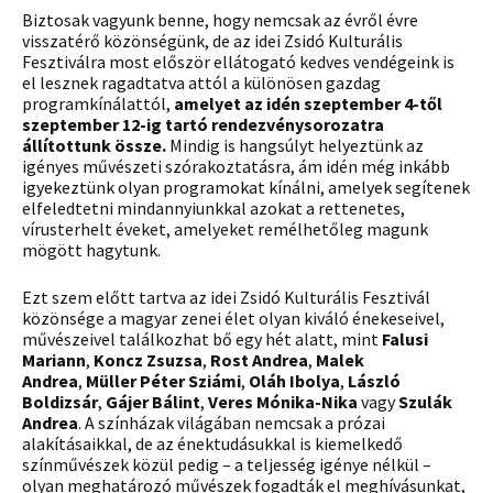
Biztosak vagyunk benne, hogy nemcsak az évről évre
visszatérő közönségünk, de az idei Zsidó Kulturális
Fesztiválra most először ellátogató kedves vendégeink is
el lesznek ragadtatva attól a különösen gazdag
programkínálattól,
amelyet az idén szeptember 4-től
szeptember 12-ig tartó rendezvénysorozatra
állítottunk össze.
Mindig is hangsúlyt helyeztünk az
igényes művészeti szórakoztatásra, ám idén még inkább
igyekeztünk olyan programokat kínálni, amelyek segítenek
elfeledtetni mindannyiunkkal azokat a rettenetes,
vírusterhelt éveket, amelyeket remélhetőleg magunk
mögött hagytunk.
Ezt szem előtt tartva az idei Zsidó Kulturális Fesztivál
közönsége a magyar zenei élet olyan kiváló énekeseivel,
művészeivel találkozhat bő egy hét alatt, mint
Falusi
Mariann
,
Koncz Zsuzsa
,
Rost Andrea
,
Malek
Andrea
,
Müller Péter Sziámi
,
Oláh Ibolya
,
László
Boldizsár
,
Gájer Bálint
,
Veres Mónika-Nika
vagy
Szulák
Andrea
. A színházak világában nemcsak a prózai
alakításaikkal, de az énektudásukkal is kiemelkedő
színművészek közül pedig – a teljesség igénye nélkül –
olyan meghatározó művészek fogadták el meghívásunkat,