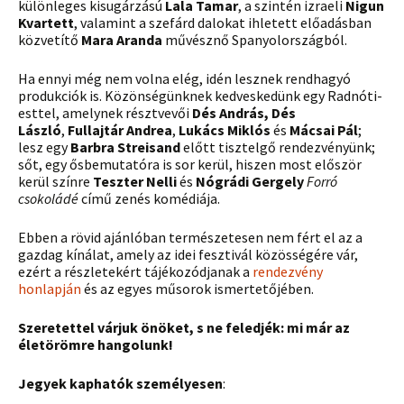
különleges kisugárzású
Lala Tamar
, a szintén izraeli
Nigun
Kvartett
, valamint a szefárd dalokat ihletett előadásban
közvetítő
Mara Aranda
művésznő Spanyolországból.
Ha ennyi még nem volna elég, idén lesznek rendhagyó
produkciók is. Közönségünknek kedveskedünk egy Radnóti-
esttel, amelynek résztvevői
Dés András,
Dés
László
,
Fullajtár Andrea
,
Lukács Miklós
és
Mácsai Pál
;
lesz egy
Barbra Streisand
előtt tisztelgő rendezvényünk;
sőt, egy ősbemutatóra is sor kerül, hiszen most először
kerül színre
Teszter Nelli
és
Nógrádi Gergely
Forró
csokoládé
című zenés komédiája.
Ebben a rövid ajánlóban természetesen nem fért el az a
gazdag kínálat, amely az idei fesztivál közösségére vár,
ezért a részletekért tájékozódjanak a
rendezvény
honlapján
és az egyes műsorok ismertetőjében.
Szeretettel várjuk önöket, s ne feledjék: mi már az
életörömre hangolunk!
Jegyek kaphatók személyesen
: