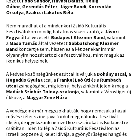
között
Födő Sándor
,
Havasi Balázs
,
Heilig
Gábor
,
Gerendás Péter
,
Jáger Bandi
,
Korcsolán
Orsolya
,
Szakcsi Lakatos Béla
.
Nem maradhat el a mindenkori Zsidó Kulturális
Fesztiválokon mindig hatalmas sikert arató, a
Jávori
Fegya
által vezetett
Budapest Klezmer Band
, valamint
a
Masa Tamás
által vezetett
Sabbatshong Klezmer
Band
koncertje sem, hiszen ez a két zenekar immár
olyannyira hozzátartozik a fesztiválhoz, mint maguk az
ikonikus helyszínek.
A kedves közönségünket ezúttal is várjuk a
Dohány utcai,
a
Hegedűs Gyula
utcai, a
Frankel Leó úti
és a
Rumbach
utcai
zsinagógába, míg idén új helyszínként jelenik meg a
Madách Színház Tolnay-szalonja
, valamint a Városliget új
ékköve, a
Magyar Zene Háza
.
A vendégeink már megszokhatták, hogy nemcsak a hazai
művészi élet színe-java fordul meg nálunk a fesztivál
idején, de igyekszünk nemzetközi sztárokat is Budapestre
csábítani. Idén föllép a Zsidó Kulturális Fesztiválon az
izraeli popzene új keleti dívája, a gyönyörűséges hangú és