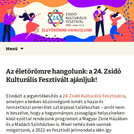
Ugrás
Menü
a
tartalomhoz
Az életörömre hangolunk: a 24. Zsidó
Kulturális Fesztivált ajánljuk!
Elindult a jegyértékesítés a
24. Zsidó Kulturális Fesztiválra
,
amelyen a kedves közönségünk ismét a hazai és
nemzetközi zenei élet sztárjaival találkozhat – arról nem
is beszélve, hogy a hagyományos zsinagógai helyszíneken
kívül ezúttal rendezünk programot a Magyar Zene Házában
és a Madách Színházban is. Mivel nehéz évek vannak
mögöttünk, a 2022-es fesztivál jelmondata idén így