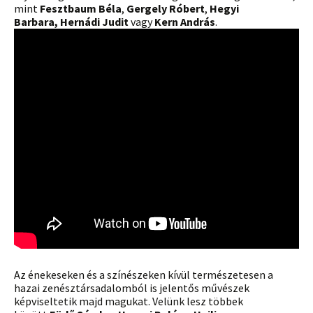
mint
Fesztbaum Béla
,
Gergely Róbert
,
Hegyi
Barbara,
Hernádi Judit
vagy
Kern András
.
Az énekeseken és a színészeken kívül természetesen a
hazai zenésztársadalomból is jelentős művészek
képviseltetik majd magukat. Velünk lesz többek