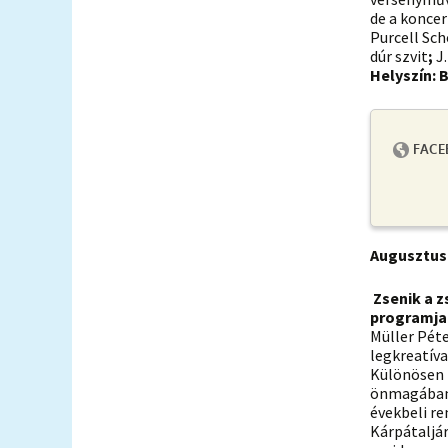
de a koncer
Purcell Sch
dúr szvit
;
J
Helyszín: 
Augusztus 
Zsenik a z
programja
Müller Pét
legkreatív
Különösen 
önmagában i
évekbeli r
Kárpátaljár