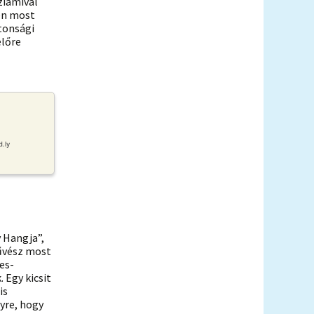
ziámival
en most
tonsági
előre
v Hangja”,
művész most
es-
 Egy kicsit
is
yre, hogy