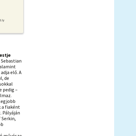
estje
 Sebastian
valamint
adja elő. A
l, de
 sokkal
e pedig –
almaz.
legjobb
 a fiaként
. Pályáján
 Serkin,
bb
ió művésze,