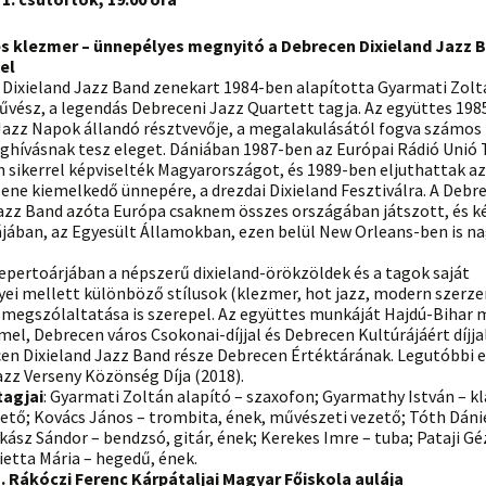
és klezmer – ünnepélyes megnyitó a Debrecen Dixieland Jazz 
el
 Dixieland Jazz Band zenekart 1984-ben alapította Gyarmati Zolt
vész, a legendás Debreceni Jazz Quartett tagja. Az együttes 1985
Jazz Napok állandó résztvevője, a megalakulásától fogva számos 
ghívásnak tesz eleget. Dániában 1987-ben az Európai Rádió Unió 
n sikerrel képviselték Magyarországot, és 1989-ben eljuthattak az
ene kiemelkedő ünnepére, a drezdai Dixieland Fesztiválra. A Debr
Jazz Band azóta Európa csaknem összes országában játszott, és k
jában, az Egyesült Államokban, ezen belül New Orleans-ben is na
epertoárjában a népszerű dixieland-örökzöldek és a tagok saját
ei mellett különböző stílusok (klezmer, hot jazz, modern szerz
s megszólaltatása is szerepel. Az együttes munkáját Hajdú-Bihar
l, Debrecen város Csokonai-díjjal és Debrecen Kultúrájáért díjja
cen Dixieland Jazz Band része Debrecen Értéktárának. Legutóbbi 
zz Verseny Közönség Díja (2018).
tagjai
: Gyarmati Zoltán alapító – szaxofon; Gyarmathy István – kl
ető; Kovács János – trombita, ének, művészeti vezető; Tóth Dánie
kász Sándor – bendzsó, gitár, ének; Kerekes Imre – tuba; Pataji Gé
etta Mária – hegedű, ének.
II. Rákóczi Ferenc Kárpátaljai Magyar Főiskola aulája