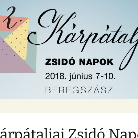
Kárpátaljai Zsidó Na