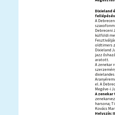
Dixieland 
fellépésév
A Debrecen
szaxofonmű
Debreceni 
külföldi me
Fesztiváljá
oldtimers z
Dixieland 
jazz őshazá
aratott.
A zenekar r
szerzemény
dixielande
Aranyéremme
el. A Debre
Megéve-i Ja
A zenekar 
zenekarvez
harsona; Ti
Kovács Mari
Helyszín: 