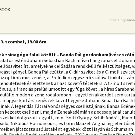
3. szombat, 19.00 óra
ek zsinagóga falai között – Banda Pál gordonkaművész szóló
dálatos estén Johann Sebastian Bach művei hangzanak el. Johann
ellószvitet írt, amelyeknek előadása rendkívüli felkészültséget, 
udást igényel. Banda Pál ezúttal a C-dúr szvitet és a C-moll szvitet 
 az optimizmus zenéje, a Prelúdium egyszerű skálával indul és záru
endületesek és életteliek az azt követő tételek is. A C-moll szvit
nusú, a franciás prelúdiumot itt egy fúga követi, a híres Saraband
edülálló módon a zeneirodalomban – egyetlen akkordot sem tart
a magyar kortárs zenészek között egyike Johann Sebastian Bach 
nak. A legendás Tátrai Vonósnégyes csellistájának, Banda Edének
en kezdett csellózni, majd a Zeneakadémián az édesapjánál tanult
zekkel dolgozott együtt, mint Solti György, Schiff András, Rudolf
ado, Nikolaus Harnoncourt, és Lorin Maazel. Anglia legjelentőse
meiben játszotta szólistaként egyebek közt Haydn és Schumann
it, Bach és Kodály szólószonátáit. 2012 óta az English Piano Tr