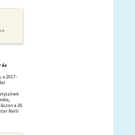
r és
, a 2017-
dai
elyszínek
ndia,
ászon a 20.
ter Nelli