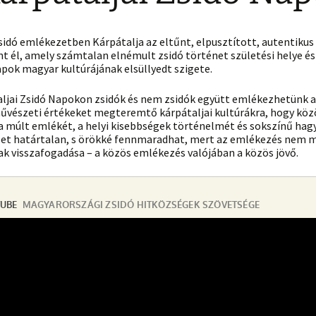
idó emlékezetben Kárpátalja az eltűnt, elpusztított, autentikus
t él, amely számtalan elnémult zsidó történet születési helye és
pok magyar kultúrájának elsüllyedt szigete.
taljai Zsidó Napokon zsidók és nem zsidók együtt emlékezhetünk 
 művészeti értékeket megteremtő kárpátaljai kultúrákra, hogy kö
 a múlt emlékét, a helyi kisebbségek történelmét és sokszínű ha
et határtalan, s örökké fennmaradhat, mert az emlékezés nem m
k visszafogadása – a közös emlékezés valójában a közös jövő.