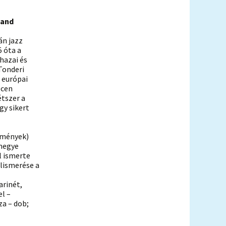
Band
án jazz
 óta a
hazai és
Tonderi
 európai
ecen
étszer a
gy sikert
emények)
 megye
l ismerte
elismerése a
arinét,
l –
za – dob;