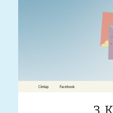
Ugrás
Címlap
Facebook
a
tartalomhoz
3. 