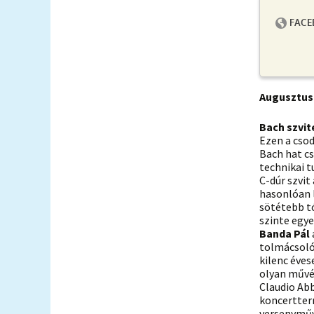
Augusztus 
Bach szvit
Ezen a cso
Bach hat cs
technikai t
C-dúr szvit
hasonlóan l
sötétebb tó
szinte egy
Banda Pál
tolmácsolói
kilenc éves
olyan művés
Claudio Abb
koncertter
versenyműve