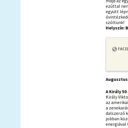
majd az eg
ezúttal ne
együtt lép
óvintézkedé
szóltunk!
Helyszín: 
Augusztus 
A Király 5
Király Vikt
az amerika
a zenekaráv
dalszerző k
jobban köz
energiával 