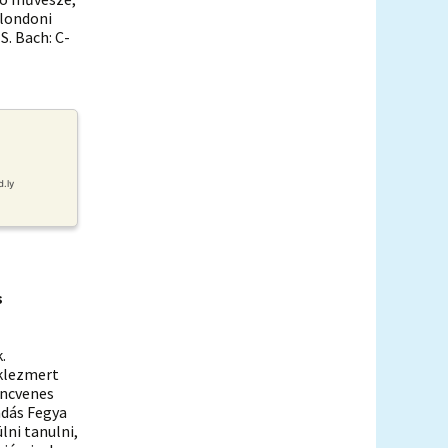
 londoni
 S. Bach: C-
s
.
 klezmert
encvenes
ndás Fegya
lni tanulni,