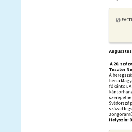
Augusztus 
A 20. száz
Teszter Ne
A beregszás
ben a Magy
főkántor. A
kántorhang
szerepelnek
Svédország
század legs
zongoraművé
Helyszín: 