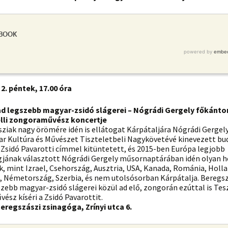
2. péntek, 17.00 óra
ad legszebb magyar-zsidó slágerei – Nógrádi Gergely főkánto
lli zongoraművész koncertje
ziak nagy örömére idén is ellátogat Kárpátaljára Nógrádi Gergely
ar Kultúra és Művészet Tiszteletbeli Nagykövetévé kinevezett bu
 Zsidó Pavarotti címmel kitüntetett, és 2015-ben Európa legjobb
jának választott Nógrádi Gergely műsornaptárában idén olyan h
, mint Izrael, Csehország, Ausztria, USA, Kanada, Románia, Holla
, Németország, Szerbia, és nem utolsósorban Kárpátalja. Beregsz
zebb magyar-zsidó slágerei közül ad elő, zongorán ezúttal is Tesz
sz kíséri a Zsidó Pavarottit.
Beregszászi zsinagóga, Zrínyi utca 6.