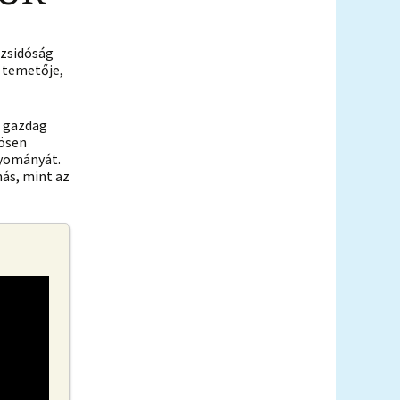
 zsidóság
 temetője,
a gazdag
zösen
gyományát.
ás, mint az