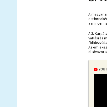
A magyar zs
otthonakén
a mindenna
A 3. Kárpá
vallási és
fölidézzük
Az emlékez
eltávozotta