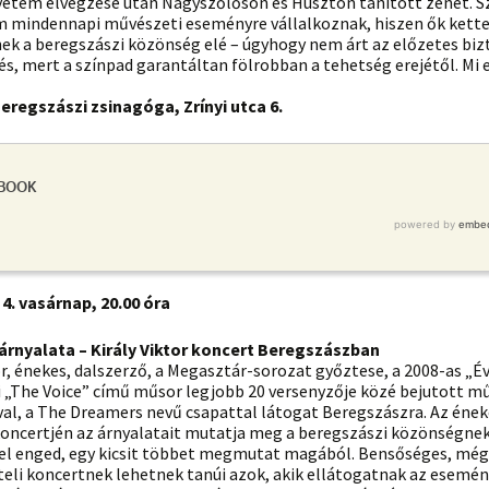
yetem elvégzése után Nagyszőlősön és Huszton tanított zenét. S
m mindennapi művészeti eseményre vállalkoznak, hiszen ők kett
nek a beregszászi közönség elé – úgyhogy nem árt az előzetes biz
s, mert a színpad garantáltan fölrobban a tehetség erejétől. Mi 
Beregszászi zsinagóga, Zrínyi utca 6.
4. vasárnap, 20.00 óra
0 árnyalata – Király Viktor koncert Beregszászban
or, énekes, dalszerző, a Megasztár-sorozat győztese, a 2008-as „É
i „The Voice” című műsor legjobb 20 versenyzője közé bejutott 
al, a The Dreamers nevű csapattal látogat Beregszászra. Az ének
oncertjén az árnyalatait mutatja meg a beregszászi közönségnek.
el enged, egy kicsit többet megmutat magából. Bensőséges, még
teli koncertnek lehetnek tanúi azok, akik ellátogatnak az esemén