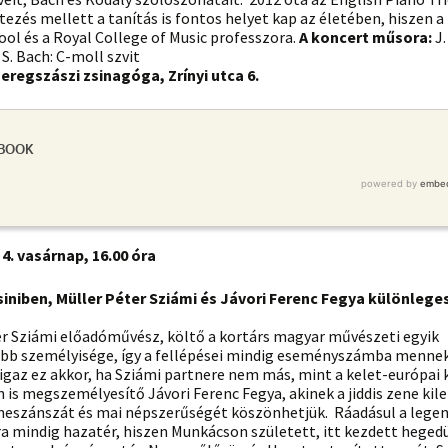
tezés mellett a tanítás is fontos helyet kap az életében, hiszen a
ool és a Royal College of Music professzora.
A koncert műsora:
J.
. S. Bach: C-moll szvit
Beregszászi zsinagóga, Zrínyi utca 6.
4. vasárnap, 16.00 óra
siniben, Müller Péter Sziámi és Jávori Ferenc Fegya különlege
er Sziámi előadóművész, költő a kortárs magyar művészeti egyik
abb személyisége, így a fellépései mindig eseményszámba mennek
igaz ez akkor, ha Sziámi partnere nem más, mint a kelet-európai
s megszemélyesítő Jávori Ferenc Fegya, akinek a jiddis zene kil
eneszánszát és mai népszerűségét köszönhetjük. Ráadásul a lege
a mindig hazatér, hiszen Munkácson született, itt kezdett hegedü