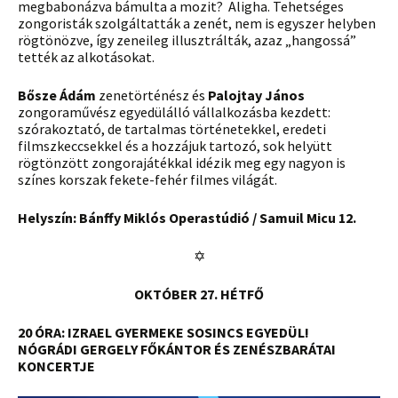
megbabonázva bámulta a mozit? Aligha. Tehetséges
zongoristák szolgáltatták a zenét, nem is egyszer helyben
rögtönözve, így zeneileg illusztrálták, azaz „hangossá”
tették az alkotásokat.
Bősze Ádám
zenetörténész és
Palojtay János
zongoraművész egyedülálló vállalkozásba kezdett:
szórakoztató, de tartalmas történetekkel, eredeti
filmszkeccsekkel és a hozzájuk tartozó, sok helyütt
rögtönzött zongorajátékkal idézik meg egy nagyon is
színes korszak fekete-fehér filmes világát.
Helyszín: Bánffy Miklós Operastúdió / Samuil Micu 12.
✡
OKTÓBER 27. HÉTFŐ
20 ÓRA: IZRAEL GYERMEKE SOSINCS EGYEDÜL!
NÓGRÁDI GERGELY FŐKÁNTOR ÉS ZENÉSZBARÁTAI
KONCERTJE