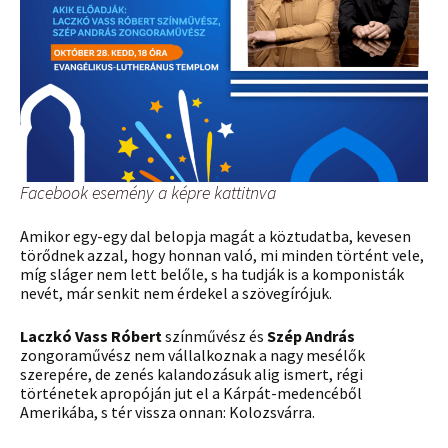
Facebook esemény a képre kattitnva
Amikor egy-egy dal belopja magát a köztudatba, kevesen
törődnek azzal, hogy honnan való, mi minden történt vele,
míg sláger nem lett belőle, s ha tudják is a komponisták
nevét, már senkit nem érdekel a szövegírójuk.
Laczkó Vass Róbert
színművész és
Szép András
zongoraművész nem vállalkoznak a nagy mesélők
szerepére, de zenés kalandozásuk alig ismert, régi
történetek apropóján jut el a Kárpát-medencéből
Amerikába, s tér vissza onnan: Kolozsvárra.