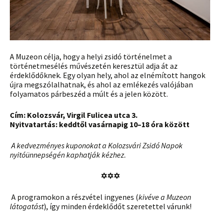
A Muzeon célja, hogy a helyi zsidó történelmet a
történetmesélés művészetén keresztül adja át az
érdeklődőknek. Egy olyan hely, ahol az elnémított hangok
újra megszólalhatnak, és ahol az emlékezés valójában
folyamatos párbeszéd a múlt és a jelen között.
Cím: Kolozsvár, Virgil Fulicea utca 3.
Nyitvatartás: keddtől vasárnapig 10–18 óra között
A kedvezményes kuponokat a Kolozsvári Zsidó Napok
nyitóünnepségén kaphatják kézhez.
✡✡✡
A programokon a részvétel ingyenes (
kivéve a Muzeon
látogatást
), így minden érdeklődőt szeretettel várunk!