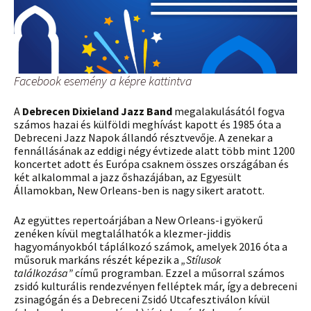
Facebook esemény a képre kattintva
A
Debrecen Dixieland Jazz Band
megalakulásától fogva
számos hazai és külföldi meghívást kapott és 1985 óta a
Debreceni Jazz Napok állandó résztvevője. A zenekar a
fennállásának az eddigi négy évtizede alatt több mint 1200
koncertet adott és Európa csaknem összes országában és
két alkalommal a jazz őshazájában, az Egyesült
Államokban, New Orleans-ben is nagy sikert aratott.
Az együttes repertoárjában a New Orleans-i gyökerű
zenéken kívül megtalálhatók a klezmer-jiddis
hagyományokból táplálkozó számok, amelyek 2016 óta a
műsoruk markáns részét képezik a
„Stílusok
találkozása”
című programban. Ezzel a műsorral számos
zsidó kulturális rendezvényen felléptek már, így a debreceni
zsinagógán és a Debreceni Zsidó Utcafesztiválon kívül