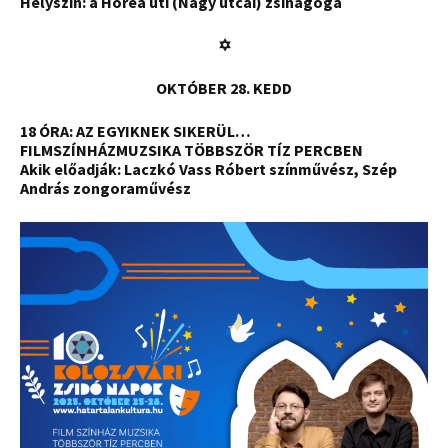
Helyszín: a Horea úti (Nagy utcai) zsinagóga
✡
OKTÓBER 28. KEDD
18 ÓRA:
AZ EGYIKNEK SIKERÜL…
FILMSZÍNHÁZMUZSIKA TÖBBSZÖR TÍZ PERCBEN
Akik előadják: Laczkó Vass Róbert színművész, Szép
András zongoraművész