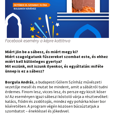
Facebook esemény a képre kattitnva
Miért jön be a sábesz, és miért megy ki?
Miért szagolgatunk fűszereket szombat este, és ehhez
miért kell különleges gyertya?
Mit eszünk, mit iszunk ilyenkor, és egyáltalán: miféle
ünnep is ez a sábesz?
Borgula András
, a budapesti Gólem Színház művészeti
vezetője mesél és mutat be mindent, amit a sábátról tudni
érdemes. Finom lesz, vicces lesz, és persze egy kicsit kóser
is! Az eseményen igazi sábeszi kóstoló várja a résztvevőket:
kalács, flódni és zsidótojás, mindez egy pohárka kóser bor
kíséretében. A program végén közösen búcsúztatjuk a
szombatot – énekléssel és jókedvvel.