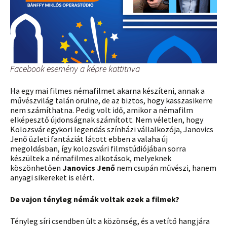
Facebook esemény a képre kattitnva
Ha egy mai filmes némafilmet akarna készíteni, annak a
művészvilág talán örülne, de az biztos, hogy kasszasikerre
nem számíthatna. Pedig volt idő, amikor a némafilm
elképesztő újdonságnak számított. Nem véletlen, hogy
Kolozsvár egykori legendás színházi vállalkozója, Janovics
Jenő üzleti fantáziát látott ebben a valaha új
megoldásban, így kolozsvári filmstúdiójában sorra
készültek a némafilmes alkotások, melyeknek
köszönhetően
Janovics Jenő
nem csupán művészi, hanem
anyagi sikereket is elért.
De vajon tényleg némák voltak ezek a filmek?
Tényleg síri csendben ült a közönség, és a vetítő hangjára