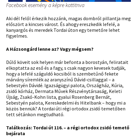
Facebook esemény a képre kattitnva
Aki dél felől érkezik hozzánk, magas dombról pillantja meg
előszört a kincses várost. És ahogy ereszkedik lefelé, a
kanyargós és meredek Tordai úton egy temetőre lehet
figyelmes.
A Házsongárd lenne az? Vagy mégsem?
Dűlő köveit sok helyen már befonta a borostyán, feliratait
elkoptatta az eső és a fagy, s csak nagyon kevesek tudják,
hogy a lefelé száguldó kocsiból is szembetűnő fekete
márvány síremlék az aranyszínű Dávid-csillaggal – a
Sebestyén Dávidé. Igazságügyi palota, Országház, Kúria,
zsidó kórház, Dermata Művek Részvénytársaság, Keleti
Újság, Zsakó-Kohn lista, gyalui Rosenberg Bernát,
Sebestyén palota, Kereskedelmi és Hitelbank – hogy mi a
közös bennük? A tordai úti régi ortodox zsidó temetőben
tett sétánkon megtudható.
Találkozás: Tordai út 116. – a régi ortodox zsidó temető
bejárata