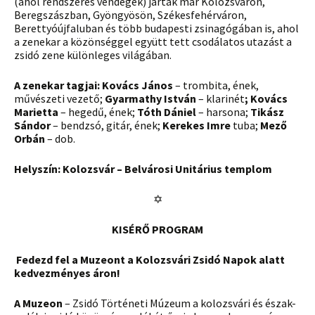
(ahol rendszeres vendégek) jártak már Kolozsváron,
Beregszászban, Gyöngyösön, Székesfehérváron,
Berettyóújfaluban és több budapesti zsinagógában is, ahol
a zenekar a közönséggel együtt tett csodálatos utazást a
zsidó zene különleges világában.
A zenekar tagjai:
Kovács János
– trombita, ének,
művészeti vezető;
Gyarmathy István
– klarinét
; Kovács
Marietta
– hegedű, ének;
Tóth Dániel
– harsona;
Tikász
Sándor
– bendzsó, gitár, ének;
Kerekes Imre
tuba;
Mező
Orbán
– dob.
Helyszín: Kolozsvár – Belvárosi Unitárius templom
✡
KISÉRŐ PROGRAM
Fedezd fel a Muzeont a Kolozsvári Zsidó Napok alatt
kedvezményes áron!
A Muzeon
– Zsidó Történeti Múzeum a kolozsvári és észak-