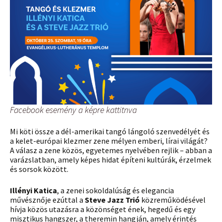
Facebook esemény a képre kattitnva
Mi köti össze a dél-amerikai tangó lángoló szenvedélyét és
a kelet-európai klezmer zene mélyen emberi, lírai világát?
A válasz a zene közös, egyetemes nyelvében rejlik – abban a
varázslatban, amely képes hidat építeni kultúrák, érzelmek
és sorsok között.
Illényi Katica
, a zenei sokoldalúság és elegancia
művésznője ezúttal a
Steve Jazz Trió
közreműködésével
hívja közös utazásra a közönséget ének, hegedű és egy
misztikus hangszer, a theremin hangján, amely érintés