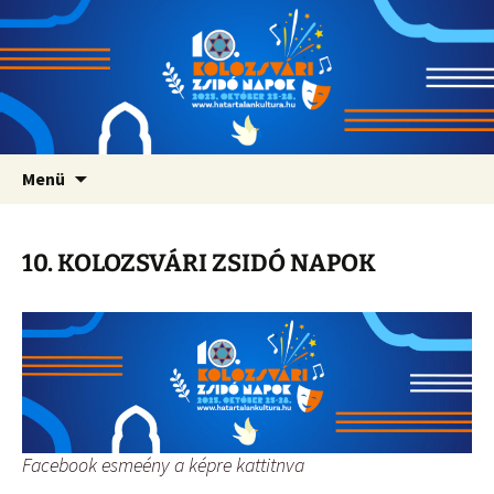
Ugrás
Menü
a
tartalomhoz
10. KOLOZSVÁRI ZSIDÓ NAPOK
Facebook esmeény a képre kattitnva