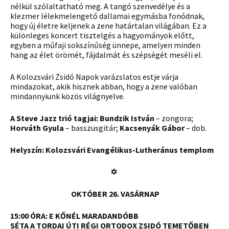
nélkül szólaltatható meg. A tangó szenvedélye és a
klezmer lélekmelengető dallamai egymásba fonódnak,
hogy új életre keljenek a zene határtalan világában. Ez a
különleges koncert tisztelgés a hagyományok előtt,
egyben a műfaji sokszínűség ünnepe, amelyen minden
hang az élet örömét, fájdalmát és szépségét meséli el.
A Kolozsvári Zsidó Napok varázslatos estje várja
mindazokat, akik hisznek abban, hogy a zene valóban
mindannyiunk közös világnyelve.
A Steve Jazz trió tagjai:
Bundzik István
– zongora;
Horváth Gyula
– basszusgitár;
Kacsenyák Gábor
– dob.
Helyszín: Kolozsvári Evangélikus-Lutheránus templom
✡
OKTÓBER 26. VASÁRNAP
15:00 ÓRA:
E KŐNÉL MARADANDÓBB
SÉTA A TORDAI ÚTI RÉGI ORTODOX ZSIDÓ TEMETŐBEN