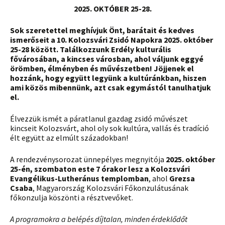
2025. OKTÓBER 25-28.
Sok szeretettel meghívjuk Önt, barátait és kedves
ismerőseit a 10. Kolozsvári Zsidó Napokra 2025. október
25-28 között. Találkozzunk Erdély kulturális
fővárosában, a kincses városban, ahol váljunk eggyé
örömben, élményben és művészetben! Jöjjenek el
hozzánk, hogy együtt legyünk a kultúránkban, hiszen
ami közös mibennünk, azt csak egymástól tanulhatjuk
el.
Élvezzük ismét a páratlanul gazdag zsidó művészet
kincseit Kolozsvárt, ahol oly sok kultúra, vallás és tradíció
élt együtt az elmúlt századokban!
A rendezvénysorozat ünnepélyes megnyitója
2025. október
25-én, szombaton este 7 órakor lesz a Kolozsvári
Evangélikus-Lutheránus templomban
, ahol
Grezsa
Csaba
, Magyarország Kolozsvári Főkonzulátusának
főkonzulja köszönti a résztvevőket.
A programokra a belépés díjtalan, minden érdeklődőt