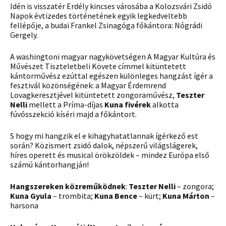
Idén is visszatér Erdély kincses városába a Kolozsvári Zsidó
Napok évtizedes történetének egyik legkedveltebb
fellépője, a budai Frankel Zsinagóga főkántora: Nógrádi
Gergely.
A washingtoni magyar nagykövetségen A Magyar Kultúra és
Művészet Tiszteletbeli Követe címmel kitüntetett
kántorművész ezúttal egészen különleges hangzást ígér a
fesztivál közönségének: a Magyar Érdemrend
Lovagkeresztjével kitüntetett zongoraművész,
Teszter
Nelli
mellett a Príma-díjas
Kuna fivérek
alkotta
fúvósszekció kíséri majd a főkántort.
S hogy mi hangzik el e kihagyhatatlannak ígérkező est
során? Közismert zsidó dalok, népszerű világslágerek,
híres operett és musical örökzöldek – mindez Európa első
számú kántorhangján!
Hangszereken közreműködnek
:
Teszter Nelli
– zongora;
Kuna Gyula
– trombita;
Kuna Bence
– kürt;
Kuna Márton
–
harsona