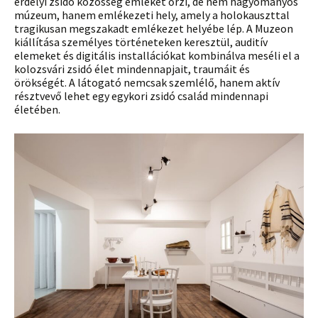
erdélyi zsidó közösség emlékét őrzi, de nem hagyományos
múzeum, hanem emlékezeti hely, amely a holokauszttal
tragikusan megszakadt emlékezet helyébe lép. A Muzeon
kiállítása személyes történeteken keresztül, auditív
elemeket és digitális installációkat kombinálva meséli el a
kolozsvári zsidó élet mindennapjait, traumáit és
örökségét. A látogató nemcsak szemlélő, hanem aktív
résztvevő lehet egy egykori zsidó család mindennapi
életében.