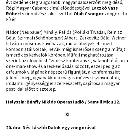
évtizedének legrangosabb magyar dalszerzőit megidéző,
Régi Magyar Cabaret című előadóestjével
Laczkó Vass
Róbert
színművész, akit ezúttal
Oláh Csongor
zongorista
kísér.
Nádor (Neubauer) Mihály, Pallós (Pollák) Tivadar, Reinitz
Béla, Szirmai (Schönberger) Albert, Zerkovitz Béla, Weiner
István a műsoros kávéházak, mulatóhelyek elismert
komponistái voltak, nevük máig ismerősen cseng a műfajt
ismerők és kedvelők körében. Műfaji meghatározása
szerint az előadóest “zenész konferansz”, valahol félúton a
one-man-show és a leckeelőadás között, ezzel pedig az
orfeumok világának népszerű figuráját, a konferansziét
jeleníti meg, ugyanakkor a magas művészi színvonalon,
irodalmi igényességgel szerkesztett, sajátosan magyar
pesti dal előtt tiszteleg.
Helyszín: Bánffy Miklós Operastúdió / Samuil Micu 12.
✡
20. óra: Dés László: Dalok egy zongorával