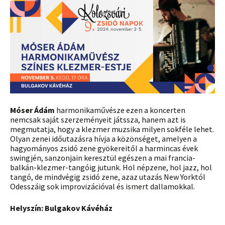
Móser Ádám
harmonikaművésze ezen a koncerten
nemcsak saját szerzeményeit játssza, hanem azt is
megmutatja, hogy a klezmer muzsika milyen sokféle lehet.
Olyan zenei időutazásra hívja a közönséget, amelyen a
hagyományos zsidó zene gyökereitől a harmincas évek
swingjén, sanzonjain keresztül egészen a mai francia-
balkán-klezmer-tangóig jutunk. Hol népzene, hol jazz, hol
tangó, de mindvégig zsidó zene, azaz utazás New Yorktól
Odesszáig sok improvizációval és ismert dallamokkal.
Helyszín: Bulgakov Kávéház