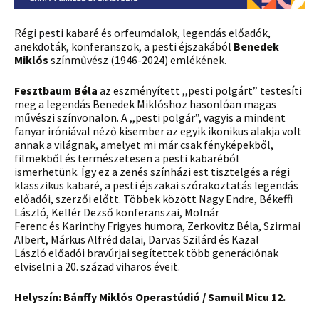
Régi pesti kabaré és orfeumdalok, legendás előadók,
anekdoták, konferanszok, a pesti éjszakából
Benedek
Miklós
színművész (1946-2024) emlékének.
Fesztbaum Béla
az eszményített ,,pesti polgárt” testesíti
meg a legendás Benedek Miklóshoz hasonlóan magas
művészi színvonalon. A ,,pesti polgár”, vagyis a mindent
fanyar iróniával néző kisember az egyik ikonikus alakja volt
annak a világnak, amelyet mi már csak fényképekből,
filmekből és természetesen a pesti kabaréból
ismerhetünk. Így ez a zenés színházi est tisztelgés a régi
klasszikus kabaré, a pesti éjszakai szórakoztatás legendás
előadói, szerzői előtt. Többek között Nagy Endre, Békeffi
László, Kellér Dezső konferanszai, Molnár
Ferenc és Karinthy Frigyes humora, Zerkovitz Béla, Szirmai
Albert, Márkus Alfréd dalai, Darvas Szilárd és Kazal
László előadói bravúrjai segítettek több generációnak
elviselni a 20. század viharos éveit.
Helyszín: Bánffy Miklós Operastúdió / Samuil Micu 12.