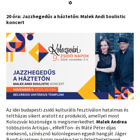
✡
20 óra: Jazzhegedűs a háztetőn: Malek Andi Soulistic
koncert
Az idei budapesti zsidó kulturális fesztiválon hatalmas és
teltházas sikert aratott ez produkció, amellyel most
Kolozsvár közönsége is megismerkedhet.
Malek Andrea
többszörös Artisjus-, eMeRTon- és Máté Péter díjas
énekesnő, színésznő különlegesen egyedi hangját Jáger
Bandi érzelmes hangszerelése teszi felejthetetlenné.