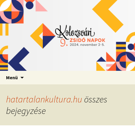
Ugrás
Menü
a
tartalomhoz
hatartalankultura.hu
összes
bejegyzése