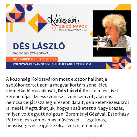
A közönség Kolozsváron most először hallhatja
szólókoncertet adni a magyar kortárs zenei élet
kiemelkedő muzsikusát,
Dés László
Kossuth- és Liszt
Ferenc-díjas dzsesszzenészt, zeneszerzőt, aki most
nemcsak eljátssza leghíresebb dalait, de a keletkezésükről
is mesél. Megtudhatjuk, hogyan született a Nagy utazás,
milyen volt együtt dolgozni Bereményi Gézával, Esterházy
Péterrel és számos más művésszel… Izgalmas,
bensőséges este ígérkezik a szerző–előadóval!