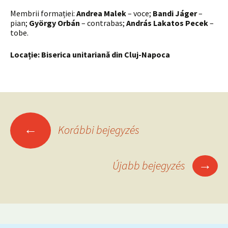
Membrii formației:
Andrea Malek
– voce;
Bandi Jáger
–
pian;
György Orbán
– contrabas;
András Lakatos Pecek
–
tobe.
Locație: Biserica unitariană din Cluj-Napoca
Bejegyzések
←
Korábbi bejegyzés
navigációja
→
Újabb bejegyzés