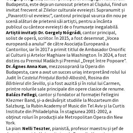
Budapesta, este deja un cunoscut prieten al Clujului, fiind un
invitat frecvent al Zilelor culturale evreiești. Supranumit și
„Pavarotti-ul evreiesc”, cantorul principal va urca din nou pe
scenă alături de prietenii săi artiști, pentru a încânta
publicul cu cântece evreiești de o frumusețe inegalabilă.
Artiștii invitați
: Dr. Gergely Nógrádi
, cantor principal,
solist de operă, scriitor. În 2015, a fost desemnat „Vocea
europeană a anului” de către Asociația Europeană a
Cantorilor, iar în 2017 a primit titlul de Ambasador Onorific
al Culturii și Artelor Maghiare la Washington. În 2024, a fost
distins cu Premiul Madách și Premiul „Drept între Popoare”.
Dr. Ágnes Anna Kun
, mezzosoprană la Opera din
Budapesta, care a avut un succes uriaș interpretând rolul lui
Judit în
Castelul Prințului Barbă-Albastră
, Rosina din
Bărbierul din Sevilla
, și a fost auzită și în rolul lui Carmen,
printre rolurile sale principale din opere clasice de renume.
Balázs Fellegi
, cantor și fondator al formației Fellegini
Klezmer Band, și-a desăvârșit studiile la Mozarteum din
Salzburg, la Rubin Academy of Music din Tel Aviv și la Curtis
Institute din Philadelphia. În stagiunea 2001-2002, a
obținut roluri în producții ale Metropolitan Opera din New
York.
La pian:
Nelli Teszter
, pianistă, profesor maestru și șef de