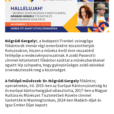
Nógrádi Gergely
t, a budapesti Frankel-zsinagóga
főkántorát immár régi ismerősként köszönthetjük
Kolozsváron, hiszen a művész évről évre visszatérő
fellépője a rendezvénysorozatnak. A zsidó Pavarotti
címmel kitüntetett főkántor ezúttal a művészbarátaival
együtt lép színpadra, hogy gyönyörűséges zsidó dalokkal
örvendeztessék meg a közönséget.
A fellépő művészek
:
Dr. Nógrádi Gergely
főkántor,
operaénekes, író. 2015-ben az Európai Kántorszövetség Az
év európai kántorhangjává választotta, 2017-ben a Magyar
Kultúra és Művészet Tiszteletbeli Követe címmel
tüntették ki Washingtonban, 2024-ben Madách-díjat és
Igaz Ember Díjat kapott.