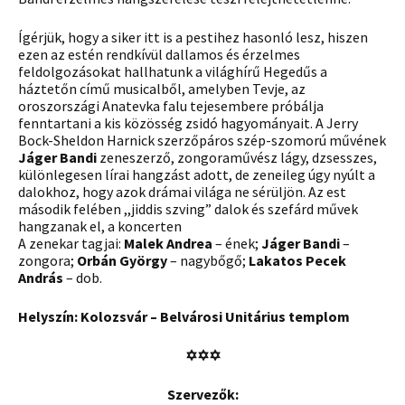
Ígérjük, hogy a siker itt is a pestihez hasonló lesz, hiszen
ezen az estén rendkívül dallamos és érzelmes
feldolgozásokat hallhatunk a világhírű Hegedűs a
háztetőn című musicalből, amelyben Tevje, az
oroszországi Anatevka falu tejesembere próbálja
fenntartani a kis közösség zsidó hagyományait. A Jerry
Bock-Sheldon Harnick szerzőpáros szép-szomorú művének
Jáger Bandi
zeneszerző, zongoraművész lágy, dzsesszes,
különlegesen lírai hangzást adott, de zeneileg úgy nyúlt a
dalokhoz, hogy azok drámai világa ne sérüljön. Az est
második felében ,,jiddis szving” dalok és szefárd művek
hangzanak el, a koncerten
A zenekar tagjai:
Malek Andrea
– ének;
Jáger Bandi
–
zongora;
Orbán György
– nagybőgő;
Lakatos Pecek
András
– dob.
Helyszín: Kolozsvár – Belvárosi Unitárius templom
✡
✡
✡
Szervezők: