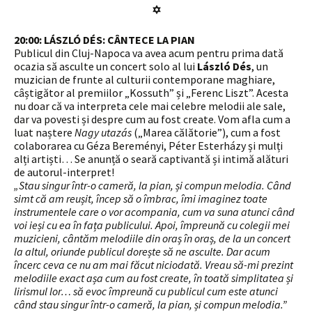
✡
20:00:
LÁSZLÓ DÉS: CÂNTECE LA PIAN
Publicul din Cluj-Napoca va avea acum pentru prima dată
ocazia să asculte un concert solo al lui
László Dés
, un
muzician de frunte al culturii contemporane maghiare,
câștigător al premiilor „Kossuth” și „Ferenc Liszt”. Acesta
nu doar că va interpreta cele mai celebre melodii ale sale,
dar va povesti și despre cum au fost create. Vom afla cum a
luat naștere
Nagy utazás
(„Marea călătorie”), cum a fost
colaborarea cu Géza Bereményi, Péter Esterházy și mulți
alți artiști… Se anunță o seară captivantă și intimă alături
de autorul-interpret!
„Stau singur într-o cameră, la pian, și compun melodia. Când
simt că am reușit, încep să o îmbrac, îmi imaginez toate
instrumentele care o vor acompania, cum va suna atunci când
voi ieși cu ea în fața publicului. Apoi, împreună cu colegii mei
muzicieni, cântăm melodiile din oraș în oraș, de la un concert
la altul, oriunde publicul dorește să ne asculte. Dar acum
încerc ceva ce nu am mai făcut niciodată. Vreau să-mi prezint
melodiile exact așa cum au fost create, în toată simplitatea și
lirismul lor… să evoc împreună cu publicul cum este atunci
când stau singur într-o cameră, la pian, și compun melodia.”