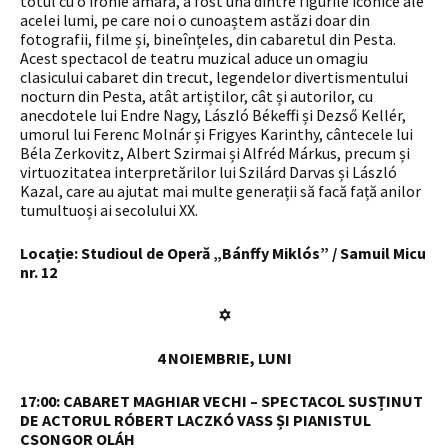
totul cu o ironie amară, a fost una dintre figurile iconice ale
acelei lumi, pe care noi o cunoaștem astăzi doar din
fotografii, filme și, bineînțeles, din cabaretul din Pesta.
Acest spectacol de teatru muzical aduce un omagiu
clasicului cabaret din trecut, legendelor divertismentului
nocturn din Pesta, atât artiștilor, cât și autorilor, cu
anecdotele lui Endre Nagy, László Békeffi și Dezső Kellér,
umorul lui Ferenc Molnár și Frigyes Karinthy, cântecele lui
Béla Zerkovitz, Albert Szirmai și Alfréd Márkus, precum și
virtuozitatea interpretărilor lui Szilárd Darvas și László
Kazal, care au ajutat mai multe generații să facă față anilor
tumultuoși ai secolului XX.
Locație: Studioul de Operă „Bánffy Miklós” / Samuil Micu
nr. 12
✡
4 NOIEMBRIE, LUNI
17:00
:
CABARET MAGHIAR VECHI – SPECTACOL SUSȚINUT
DE ACTORUL RÓBERT LACZKÓ VASS ȘI PIANISTUL
CSONGOR OLÁH