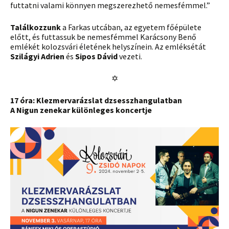
futtatni valami könnyen megszerezhető nemesfémmel.”
Találkozzunk
a Farkas utcában, az egyetem főépülete
előtt, és futtassuk be nemesfémmel Karácsony Benő
emlékét kolozsvári életének helyszínein. Az emléksétát
Szilágyi Adrien
és
Sipos Dávid
vezeti.
✡
17 óra: Klezmervarázslat dzsesszhangulatban
A Nigun zenekar különleges koncertje