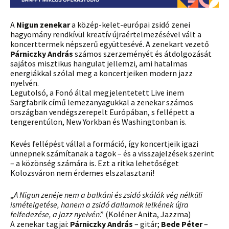
A
Nigun zenekar
a közép-kelet-európai zsidó zenei
hagyomány rendkívül kreatív újraértelmezésével vált a
koncerttermek népszerű együttesévé. A zenekart vezető
Párniczky András
számos szerzeményét és átdolgozását
sajátos misztikus hangulat jellemzi, ami hatalmas
energiákkal szólal meg a koncertjeiken modern jazz
nyelvén.
Legutolsó, a Fonó által megjelentetett Live inem
Sargfabrik című lemezanyagukkal a zenekar számos
országban vendégszerepelt Európában, s fellépett a
tengerentúlon, New Yorkban és Washingtonban is.
Kevés fellépést vállal a formáció, így koncertjeik igazi
ünnepnek számítanak a tagok – és a visszajelzések szerint
– a közönség számára is. Ezt a ritka lehetőséget
Kolozsváron nem érdemes elszalasztani!
„
A Nigun zenéje nem a balkáni és zsidó skálák vég nélküli
ismételgetése, hanem a zsidó dallamok lelkének újra
felfedezése, a jazz nyelvén
.” (Koléner Anita, Jazzma)
A zenekar tagjai:
Párniczky András
– gitár;
Bede Péter
–