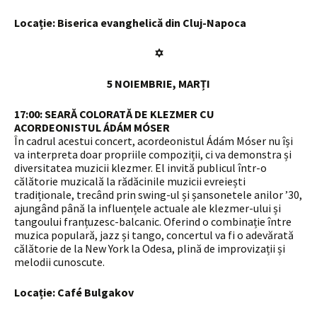
Locație: Biserica evanghelică din Cluj-Napoca
✡
5 NOIEMBRIE, MARȚI
17:00:
SEARĂ COLORATĂ DE KLEZMER CU
ACORDEONISTUL ÁDÁM MÓSER
În cadrul acestui concert, acordeonistul Ádám Móser nu își
va interpreta doar propriile compoziții, ci va demonstra și
diversitatea muzicii klezmer. El invită publicul într-o
călătorie muzicală la rădăcinile muzicii evreiești
tradiționale, trecând prin swing-ul și șansonetele anilor ’30,
ajungând până la influențele actuale ale klezmer-ului și
tangoului franțuzesc-balcanic. Oferind o combinație între
muzica populară, jazz și tango, concertul va fi o adevărată
călătorie de la New York la Odesa, plină de improvizații și
melodii cunoscute.
Locație: Café Bulgakov