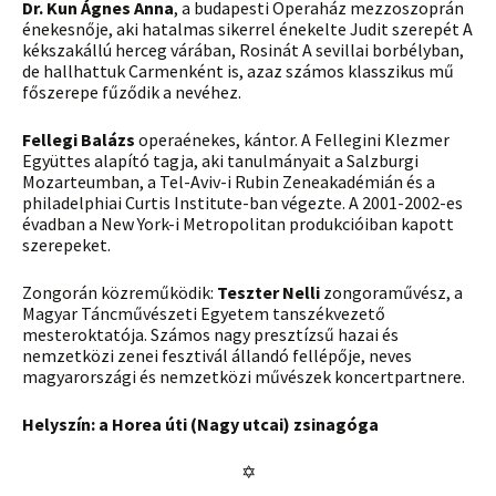
Dr. Kun Ágnes Anna
, a budapesti Operaház mezzoszoprán
énekesnője, aki hatalmas sikerrel énekelte Judit szerepét A
kékszakállú herceg várában, Rosinát A sevillai borbélyban,
de hallhattuk Carmenként is, azaz számos klasszikus mű
főszerepe fűződik a nevéhez.
Fellegi Balázs
operaénekes, kántor. A Fellegini Klezmer
Együttes alapító tagja, aki tanulmányait a Salzburgi
Mozarteumban, a Tel-Aviv-i Rubin Zeneakadémián és a
philadelphiai Curtis Institute-ban végezte. A 2001-2002-es
évadban a New York-i Metropolitan produkcióiban kapott
szerepeket.
Zongorán közreműködik:
Teszter Nelli
zongoraművész, a
Magyar Táncművészeti Egyetem tanszékvezető
mesteroktatója. Számos nagy presztízsű hazai és
nemzetközi zenei fesztivál állandó fellépője, neves
magyarországi és nemzetközi művészek koncertpartnere.
Helyszín: a Horea úti (Nagy utcai) zsinagóga
✡