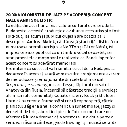
✡
20:00: VIOLONISTUL DE JAZZ PE ACOPERIȘ: CONCERT
MALEK ANDI SOULISTIC
La ediția din acest an a festivalului cultural evreiesc de la
Budapesta, această producție a avut un succes uriaș și a fost
sold-out, iar acum și publicul clujean are ocazia să îl
descopere.
Andrea Malek
, cântăreață și actriță, distinsă cu
numeroase premii (Artisjus, eMeRTon și Péter Máté), își
impresionează publicul cu un timbru vocal deosebit, iar
aranjamentele emoționante realizate de Bandi Jáger fac
acest concert cu adevărat memorabil.
Promitem că succesul va fi similar cu cel de la Budapesta,
deoarece în această seară vom asculta aranjamente extrem
de melodioase și emoționante din celebrul musical
Scripcarul pe acoperiș
, în care Tevye, lăptarul din satul
Anatevka din Rusia, încearcă să păstreze tradițiile evreiești
ale micii sale comunități. Coautorii Jerry Bock și Sheldon
Harnick au creat o frumoasă și tristă capodoperă, căreia
pianistul
Jáger Bandi
a conferit un sunet moale, jazzy și
deosebit de liric, abordând piesele într-un mod care nu
afectează lumea dramatică a acestora. În a doua parte a
serii, vor răsuna cântece „yiddish swing” și muzică sefardă.