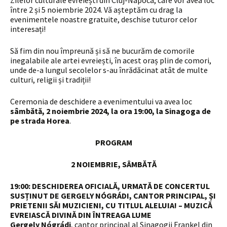
Zilelor culturale evreiești din Cluj-Napoca, care vor avea loc
între 2 și 5 noiembrie 2024. Vă așteptăm cu drag la
evenimentele noastre gratuite, deschise tuturor celor
interesați!
Să fim din nou împreună și să ne bucurăm de comorile
inegalabile ale artei evreiești, în acest oraș plin de comori,
unde de-a lungul secolelor s-au înrădăcinat atât de multe
culturi, religii și tradiții!
Ceremonia de deschidere a evenimentului va avea loc
sâmbătă, 2 noiembrie 2024, la ora 19:00, la Sinagoga de
pe strada Horea
.
PROGRAM
2 NOIEMBRIE, SÂMBĂTĂ
19:00: DESCHIDEREA OFICIALĂ, URMATĂ DE CONCERTUL
SUSȚINUT DE GERGELY NÓGRÁDI, CANTOR PRINCIPAL, ȘI
PRIETENII SĂI MUZICIENI, CU TITLUL ALELUIA! – MUZICĂ
EVREIASCĂ DIVINĂ DIN ÎNTREAGA LUME
Gergely Nógrádi
, cantor principal al Sinagogii Frankel din