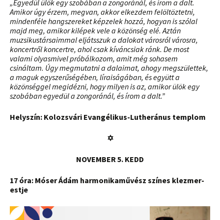
„Egyedül ülök egy szobában a zongoránál, és írom a dalt.
Amikor úgy érzem, megvan, akkor elkezdem felöltöztetni,
mindenféle hangszereket képzelek hozzá, hogyan is szólal
majd meg, amikor kilépek vele a közönség elé. Aztán
muzsikustársaimmal eljátsszuk a dalokat városról városra,
koncertről koncertre, ahol csak kíváncsiak ránk. De most
valami olyasmivel próbálkozom, amit még sohasem
csináltam. Úgy megmutatni a dalaimat, ahogy megszülettek,
a maguk egyszerűségében, líraiságában, és együtt a
közönséggel megidézni, hogy milyen is az, amikor ülök egy
szobában egyedül a zongoránál, és írom a dalt.”
Helyszín: Kolozsvári Evangélikus-Lutheránus templom
✡
NOVEMBER 5. KEDD
17 óra: Móser Ádám harmonikaművész színes klezmer-
estje