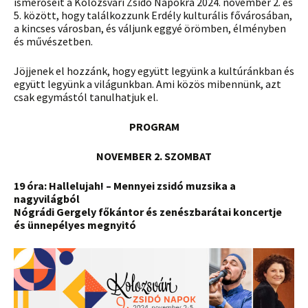
ismerőseit a Kolozsvári Zsidó Napokra 2024. november 2. és
5. között, hogy találkozzunk Erdély kulturális fővárosában,
a kincses városban, és váljunk eggyé örömben, élményben
és művészetben.
Jöjjenek el hozzánk, hogy együtt legyünk a kultúránkban és
együtt legyünk a világunkban. Ami közös mibennünk, azt
csak egymástól tanulhatjuk el.
PROGRAM
NOVEMBER 2. SZOMBAT
19 óra:
Hallelujah! – Mennyei zsidó muzsika a
nagyvilágból
Nógrádi Gergely főkántor és zenészbarátai koncertje
és ünnepélyes megnyitó