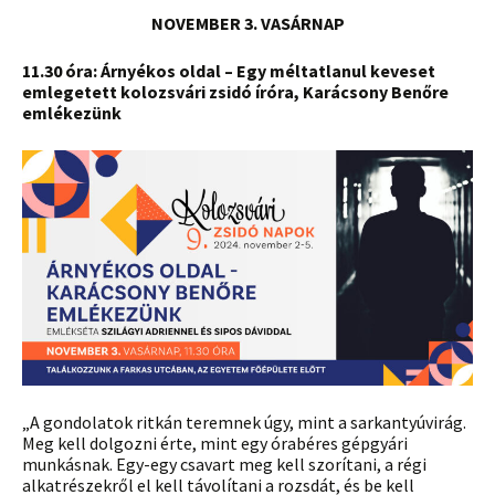
NOVEMBER 3. VASÁRNAP
11.30 óra: Árnyékos oldal – Egy méltatlanul keveset
emlegetett kolozsvári zsidó íróra, Karácsony Benőre
emlékezünk
„A gondolatok ritkán teremnek úgy, mint a sarkantyúvirág.
Meg kell dolgozni érte, mint egy órabéres gépgyári
munkásnak. Egy-egy csavart meg kell szorítani, a régi
alkatrészekről el kell távolítani a rozsdát, és be kell