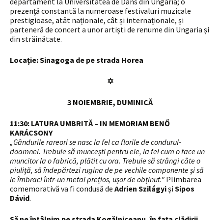
departament la Universitatea de Dans din Ungaria; o
prezență constantă la numeroase festivaluri muzicale
prestigioase, atât naționale, cât și internaționale, și
parteneră de concert a unor artiști de renume din Ungaria și
din străinătate.
Locație: Sinagoga de pe strada Horea
✡
3 NOIEMBRIE, DUMINICĂ
11:30: LATURA UMBRITĂ – IN MEMORIAM BENŐ
KARÁCSONY
„Gândurile rareori se nasc la fel ca florile de condurul-
doamnei. Trebuie să muncești pentru ele, la fel cum o face un
muncitor la o fabrică, plătit cu ora. Trebuie să strângi câte o
piuliță, să îndepărtezi rugina de pe vechile componente și să
le îmbraci într-un metal prețios, ușor de obținut.”
Plimbarea
comemorativă va fi condusă de
Adrien Szilágyi
și
Sipos
Dávid
.
Să ne întâlnim pe strada Kogălniceanu, în fața clădirii