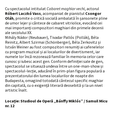
Cu spectacolul intitulat
Cabaret maghiar vechi
, actorul
Róbert Laczkó Vass
, acompaniat de pianistul
Csongor
Oláh
, promite o critică socială ambalată în șansonete pline
de umor lejer și cântece de cabaret vitriolice, evocând cei
mai importanți compozitori maghiari din primele decenii
ale secolului XX.
Mihály Nádor (Neubauer), Tivadar Pallós (Pollák), Béla
Reinitz, Albert Szirmai (Schönberger), Béla Zerkovitz și
István Weiner au fost compozitori renumiți ai cafenelelor
cu program muzical și ai localurilor de divertisment, iar
numele lor încă rezonează familiar în memoria celor care
cunosc și iubesc acest gen. Conform definiției sale de gen,
spectacolul se situează undeva între un one-man-show și
spectacolul-lecție, aducând în prim-plan figura populară a
prezentatorului din lumea localurilor de noapte din
Budapesta, omagiind totodată cântecul specific maghiar
din capitală, cu o exigență literară deosebită și la un nivel
artistic înalt.
Locație: Studioul de Operă „Bánffy Miklós” / Samuil Micu
nr. 12