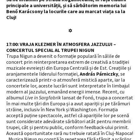
principale a universității, și să sărbătorim memoria lui
Benő Karácsony la locurile care au marcat viața sa la
Cluj!
✡
17:00: VRAJA KLEZMER ÎN ATMOSFERA JAZZULUI –
CONCERTUL SPECIAL AL TRUPEI NIGUN
Trupa Nigun a devenit o formație populară în sălile de
concert prin reinterpretarea extrem de creativă a tradiției
muzicale evreiești din Europa Centrală și de Est. Creațiile și
aranjamentele liderului formației,
András Párniczky
, se
caracterizează printr-o atmosferă mistică aparte, iar la
concertele lor, aceste lucrări sunt interpretate în limbajul
modern al jazzului, emanând energii imense. Recent, cu
albumul
Live in Sargfabrik
lansat de Fonó, trupa a concertat
în mai multe țări din Europa și a avut apariții și pe tărâmuri
străine, inclusiv în New York și Washington. Formația
acceptă puține spectacole, astfel că aparițiile lor pe scenă
sunt considerate adevărate sărbători atât pentru membrii
trupei, cât și pentru public, conform feedback-ului primit.
Această oportunitate rară nu trebuie ratată în Cluj-Napoca!
„Muzica Nigun nu constă în repetarea fără sfârșit a scărilor