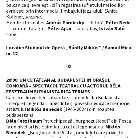
balcanice și evreiești, ci în regăsirea sufletului melodiilor
evreiești prin intermediul limbajului jazz-ului.” (Anita
Koléner,
Jazzma)
Membrii formației:
András Párniczky
– chitară;
Péter Bede
– saxofon, taragot;
Péter Ajtai
– contrabas;
István Baló
–
tobe.
Locație: Studioul de Operă „Bánffy Miklós” / Samuil Micu
nr. 12
✡
20:00: UN CETĂȚEAN AL BUDAPESTEI ÎN ORAȘUL
COMOARĂ – SPECTACOL TEATRAL CU ACTORUL BÉLA
FESZTBAUM ȘI PIANISTA RITA TERMES
Cântece din vechile cabarete și cafenele din Budapesta,
interpreți legendari, anecdote și povești dedicate memoriei
artistului
Miklós Benedek
(1946-2024) din noaptea
budapestană.
Béla Fesztbaum
întruchipează „burghezul ideal” din Pesta
la un nivel artistic similar cu cel al legendarului
Miklós
Benedek
. „Burghezul din Pesta”, omulețul care privește